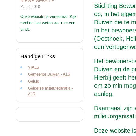
NIEWE WEBSITE
Stichting Bewo
Maart, 2018
op, in het alg
Onze website is vernieuwd. Kijk
Duiven die te 
rond en laat weten wat u er van
vindt.
In het bewoner
(Oosthoek, Hel
een vertegenwo
Handige Links
Het bewonersov
VIA15
Duiven en de pr
Gemeente Duiven - A15
Hierbij geeft 
Geluid
om zo min moge
Gelderse milieufederatie -
aanleg.
A15
Daarnaast zijn
milieuorganisat
Deze website is