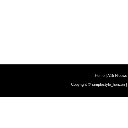
Home
|
A15 Nieuws
Copyright © simplestyle_horizon |