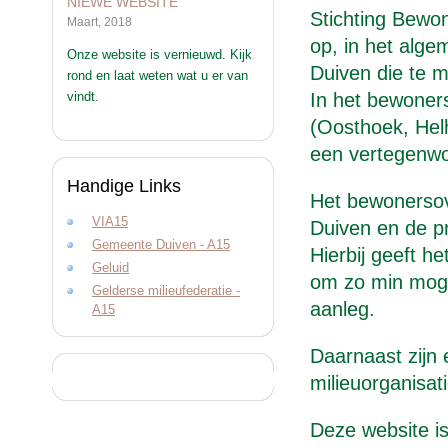
NIEWE WEBSITE
Stichting Bewo
Maart, 2018
op, in het alg
Onze website is vernieuwd. Kijk
Duiven die te 
rond en laat weten wat u er van
vindt.
In het bewoner
(Oosthoek, Hel
een vertegenwo
Handige Links
Het bewonersov
VIA15
Duiven en de pr
Gemeente Duiven - A15
Hierbij geeft 
Geluid
om zo min moge
Gelderse milieufederatie -
aanleg.
A15
Daarnaast zijn
milieuorganisat
Deze website is