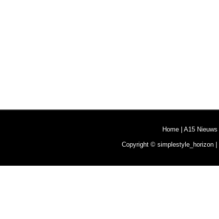
Home
|
A15 Nieuws
Copyright © simplestyle_horizon |